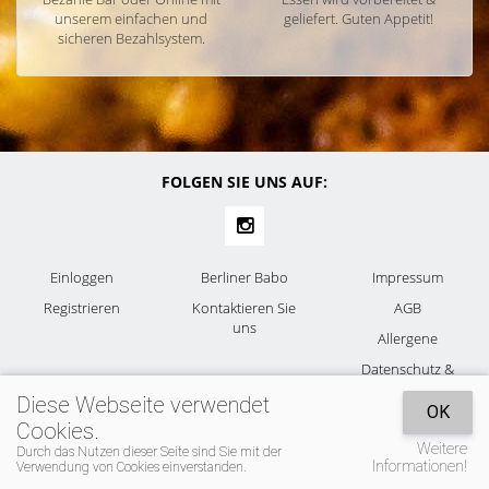
unserem einfachen und
geliefert. Guten Appetit!
sicheren Bezahlsystem.
FOLGEN SIE UNS AUF:
Einloggen
Berliner Babo
Impressum
Registrieren
Kontaktieren Sie
AGB
uns
Allergene
Datenschutz &
Cookies
Diese Webseite verwendet
OK
Cookies.
Weitere
Durch das Nutzen dieser Seite sind Sie mit der
Informationen!
Verwendung von Cookies einverstanden.